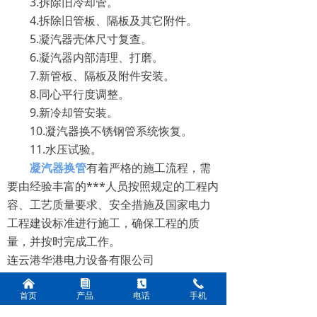
3.拆除旧冷却管。
4.拆除旧管板、隔板及其它附件。
5.凝汽器壳体尺寸复查。
6.凝汽器内部清理、打磨。
7.新管板、隔板及附件安装。
8.同心平行度调整。
9.新冷却管安装。
10.凝汽器换不锈钢管系统恢复。
11.水压试验。
凝汽器换管
有着严格的施工流程，需
要由经验丰富的***人员按照规定的工程内
容、工艺质量要求、安全措施及国家电力
工程建设标准进行施工，确保工程的质
量，并按时完成工作。
连云港华港电力设备有限公司
联系人：柴经理
낀
뀴
끐
끅
手机：13912151905，13961379003
首页
产品
电话
手机
电话：0518-85216109