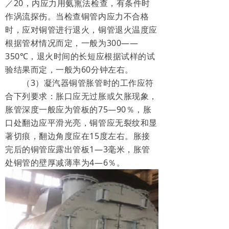
／20，内应力用氨熏法检查，有条件时
作涡流探伤。当检查铜管内应力不合格
时，应对铜管进行退火，铜管退火温度应
根据管材情况而定，一般为300——
350℃，退火时间的长短应根据试样的试
验结果而定，一般为60分钟左右。
（3）凝汽器铜管胀管时的工作应符
合下列要求：胀口应无过胀或欠胀现象，
胀管深度一般应为管板的75—90％，胀
口处翻边应平滑光亮，铜管应无裂纹和显
著切痕，翻边角度应在15度左右。胀接
完后的铜管应露出管板1—3毫米，胀管
处铜管的壁厚减薄率为4—6％。