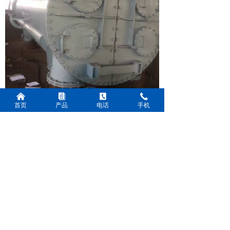
낀
뀴
끐
끅
（4）胀管程序应妥善安排，不使在
首页
产品
电话
手机
胀接过程中管板发生变形，或已胀好胀口
产生松弛现象。一般应将管束分为若干
组，每组先胀一部分铜管，其余可任意进
行。
以上就是对
凝汽器
运输注意事项的介
绍，不知道你看完以后是否清楚，如果还
不是很清楚，仍有问题欢迎随时拨打我们
的电话联系我们。